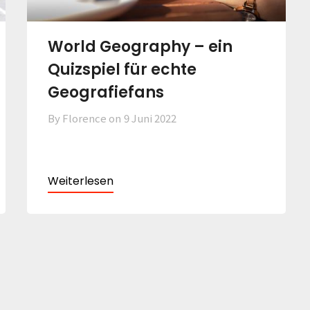
World Geography – ein
Quizspiel für echte
Geografiefans
By Florence on
9 Juni 2022